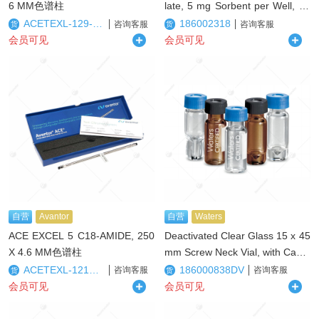
6 MM色谱柱
late, 5 mg Sorbent per Well, 37
- 55 µm, 1/pk96孔提取板
ACETEXL-129-2546U
186002318
咨询客服
咨询客服
货
货
会员可见
会员可见
自营
Avantor
自营
Waters
ACE EXCEL 5 C18-AMIDE, 250
Deactivated Clear Glass 15 x 45
X 4.6 MM色谱柱
mm Screw Neck Vial, with Cap a
nd PTFE/Silicone Septum, 4 mL
ACETEXL-1212-2546U
186000838DV
咨询客服
咨询客服
货
货
Volume, 100/pk样品瓶
会员可见
会员可见