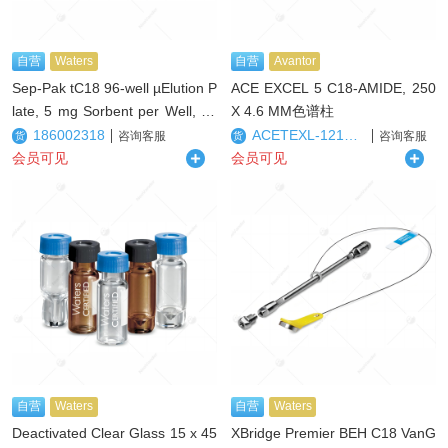
自营
Waters
自营
Avantor
Sep-Pak tC18 96-well µElution P
ACE EXCEL 5 C18-AMIDE, 250
late, 5 mg Sorbent per Well, 37
X 4.6 MM色谱柱
- 55 µm, 1/pk96孔提取板
186002318
ACETEXL-1212-2546U
咨询客服
咨询客服
货
货
会员可见
会员可见
自营
Waters
自营
Waters
Deactivated Clear Glass 15 x 45
XBridge Premier BEH C18 VanG